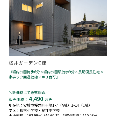
桜井ガーデンC棟
『堀内公園徒歩6分×堀内公園駅徒歩9分×長期優良住宅×
家事ラク回遊動線×車３台可』
＼新価格にて販売開始／
4,490
販売価格：
万円
所在地：安城市桜井町干地1-7（A棟）1-14（C棟）
学区：桜林小学校・桜井中学校
土地面積：163.99㎡（49.60坪） / 建物面積：110.98㎡