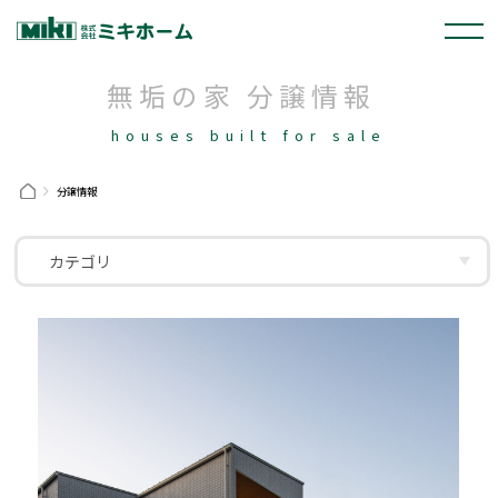
無垢の家 分譲情報
houses built for sale
分譲情報
カテゴリ
岡崎市
幸田町
安城市
豊田市
1000万～1999万
2000万～2999万
3000万～3999万
4000万～4999万
無垢フローリング
塗壁
ナチュラル
スタイリッシュ
モダン
吹き抜け
家事ラク回遊間取り
片流れ屋根