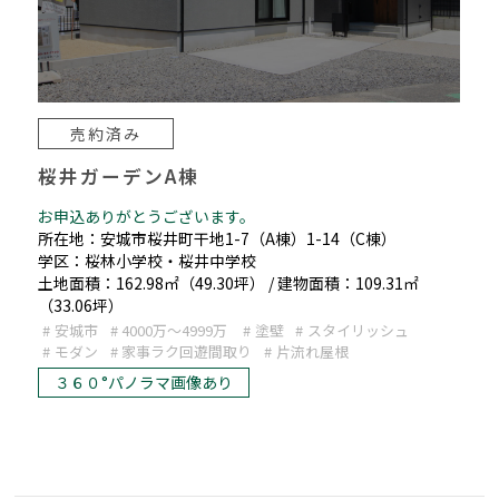
売約済み
桜井ガーデンA棟
お申込ありがとうございます。
所在地：安城市桜井町干地1-7（A棟）1-14（C棟）
学区：桜林小学校・桜井中学校
土地面積：162.98㎡（49.30坪） / 建物面積：109.31㎡
（33.06坪）
安城市
4000万～4999万
塗壁
スタイリッシュ
モダン
家事ラク回遊間取り
片流れ屋根
３６０°パノラマ画像あり