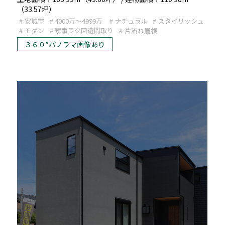
（33.57坪）
安城市
4000万～4999万
ナチュラル
スタイリッシュ
モダン
家事ラク回遊間取り
片流れ屋根
３６０°パノラマ画像あり