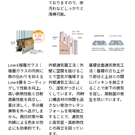
ておりますので、床
汚れなどしっかりと
清掃可能。
Low-E複層ガラス｜
外壁通気層工法｜外
基礎全面通気換気工
複層ガラスの内側に
壁に空間を設けるこ
法｜基礎の立ち上が
熱の伝わりを抑える
とで空気が循環する
り部分と土台との間
Low-E膜をコーティン
外壁通気工法によ
にパッキンを施工す
グして性能を向上。
り、湿気がつきにく
ることで床下の換気
高い断熱性能と日射
くしています。 同時
を促し、腐蝕菌の発
遮蔽性能を両立し、
に構造材の隙間も逃
生を防いでいます。
夏は涼しく、冬は暖
さない発泡ウレタン
房熱を外へ逃がしま
フォームを現場施工
せん。西日対策や紫
することで、通気性
外線による色あせ防
と高気密・高断熱性
止にも効果的です。
との両立を図ってい
ます。