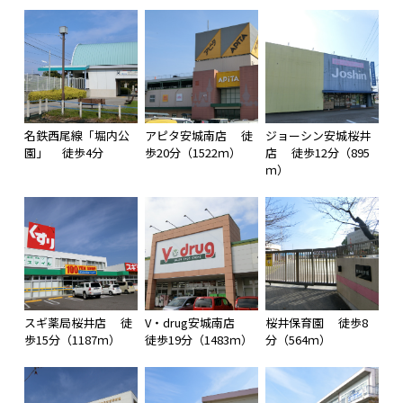
名鉄西尾線「堀内公
アピタ安城南店 徒
ジョーシン安城桜井
園」 徒歩4分
歩20分（1522ｍ）
店 徒歩12分（895
ｍ）
スギ薬局桜井店 徒
V・drug安城南店
桜井保育園 徒歩8
歩15分（1187ｍ）
徒歩19分（1483ｍ）
分（564ｍ）