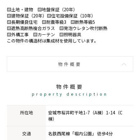
▨土地・建物 ▨地盤保証（20年）
▨建物保証（20年）▨住宅設備保証（10年）
▨長期優良住宅 ▨耐震等級3 ▨断熱等級5
▨遮熱高断熱複合ガラス ▨発泡ウレタン吹付断熱
▨外構工事 ▨カーテン ▨照明器具
この物件の構造材は集成材を使用しています。
物件概要
物件概要
property description
所在地
安城市桜井町干地1-7（A棟）1-14（C
棟）
交通
名鉄西尾線「堀内公園」 徒歩4分