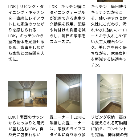
LDK｜リビング・ダ
LDK｜キッチン横に
キッチン｜毎日使う
イニング・キッチン
ダイニングテーブル
キッチンだからこ
を一直線にレイアウ
が配置できる家事ラ
そ、使いやすさと耐
トした家族のつなが
ク動線を採用。配膳
久性にこだわり、汚
りを感じられる
や片付けの負担を減
れや水に強いホーロ
LDK。キッチンから
らし、毎日の家事を
ーとお手入れしやす
室内全体を見渡せる
スムーズに。
い人工大理石シン
ため、家事をしなが
ク。美しさを長く保
ら家族との時間を大
ちながら、家事負担
切に。
を軽減する快適キッ
チン。
LDK｜南面のサッシ
畳コーナー｜LDKに
リビング収納｜高さ
からたっぷりと陽光
隣接した畳コーナー
を変えられる可動棚
が差し込むLDK。自
は、家族のライフス
に加え、コンセント
然光に包まれなが
タイルに寄り添う多
も完備。 掃除機の充