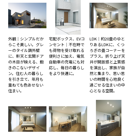
外観｜シンプルだか
宅配ボックス、EVコ
LDK｜約20畳のゆと
らこそ美しい。グレ
ンセント｜不在時で
りあるLDKに、くつ
ーのタイル調外壁
も荷物を受け取れる
ろぎの畳コーナーを
に、軒天と玄関ドア
便利さに加え、電気
プラス。折り上げ天
の木目が映える、飽
自動車の充電にも対
井が開放感と上質感
きのこないデザイ
応し、毎日の暮らし
を演出し、家族が自
ン。住む人の暮らし
をより快適に。
然と集まり、思い思
を引き立て、年月も
いの時間を心地良く
重ねても色あせない
過ごせる住まいの中
住まい。
心となる空間。