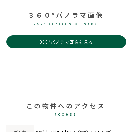
３６０°パノラマ画像
360° panoramic image
360°パノラマ画像を見る
この物件へのアクセス
access
所在地
安城市桜井町干地1-7（A棟）1-14（C棟）