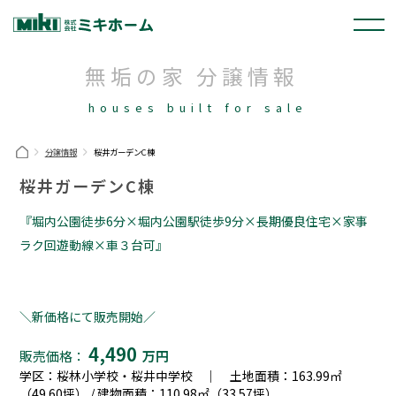
無垢の家 分譲情報
houses built for sale
分譲情報
桜井ガーデンC棟
桜井ガーデンC棟
『堀内公園徒歩6分×堀内公園駅徒歩9分×長期優良住宅×家事
ラク回遊動線×車３台可』
＼新価格にて販売開始／
4,490
販売価格：
万円
学区：桜林小学校・桜井中学校 ｜ 土地面積：163.99㎡
（49.60坪） / 建物面積：110.98㎡（33.57坪）