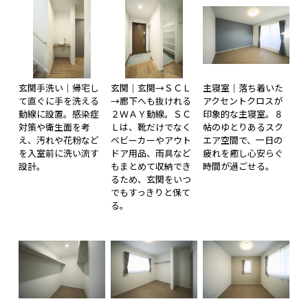
玄関手洗い｜帰宅し
玄関｜玄関→ＳＣＬ
主寝室｜落ち着いた
て直ぐに手を洗える
→廊下へも抜けれる
アクセントクロスが
動線に設置。感染症
２ＷＡＹ動線。ＳＣ
印象的な主寝室。８
対策や衛生面を考
Ｌは、靴だけでなく
帖のゆとりあるスク
え、汚れや花粉など
ベビーカーやアウト
エア空間で、一日の
を入室前に洗い流す
ドア用品、雨具など
疲れを癒し心安らぐ
設計。
もまとめて収納でき
時間が過ごせる。
るため、玄関をいつ
でもすっきりと保て
る。