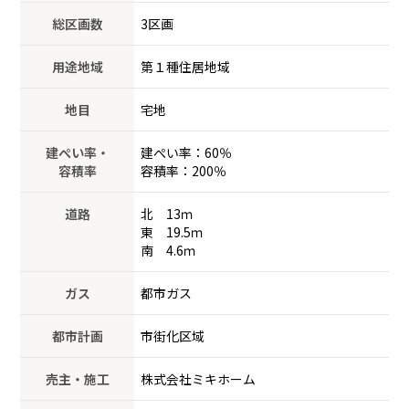
総区画数
3区画
用途地域
第１種住居地域
地目
宅地
建ぺい率・
建ぺい率：60％
容積率
容積率：200％
道路
北 13ｍ
東 19.5ｍ
南 4.6ｍ
ガス
都市ガス
都市計画
市街化区域
売主・施工
株式会社ミキホーム