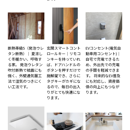
断熱等級5（発泡ウレ
玄関スマートコント
EVコンセント(電気自
タン断熱）｜ 夏涼し
ロールキー｜リモコ
動車用コンセント)｜
く冬暖かい、呼吸す
ンキーを持っていれ
自宅で充電できるた
る家。 発泡ウレタン
ば、ドアハンドルの
め、外出先での充電
吹付断熱で結露にも
ボタンを押すだけで
の手間を軽減できま
強く、外壁通気層工
施解錠でき、さらに
す。 将来的なEV普及
法で湿気のつきにく
タグキーがカギにな
にも対応し、資産価
い工法です。
るので、毎日の出入
値の向上にもつなが
りがとても快適にな
ります。
ります。