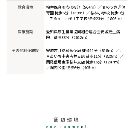
教育環境
桜井保育園 徒歩8分（564ｍ）／麦のうさぎ保
育園 徒歩6分（459ｍ）／桜林小学校 徒歩9分
（719ｍ）／桜井中学校 徒歩23分（1806ｍ）
医療施設
愛知県厚生農業協同組合連合会安城更生病
院 徒歩33分（2612ｍ）
その他利便施設
安城古井簡易郵便局 徒歩11分（818ｍ）／Ｊ
Ａあいち中央古井支店 徒歩11分（820ｍ）／
西尾信用金庫桜井支店 徒歩16分（1247ｍ）
／堀内公園 徒歩6分（405ｍ）
周辺環境
environment