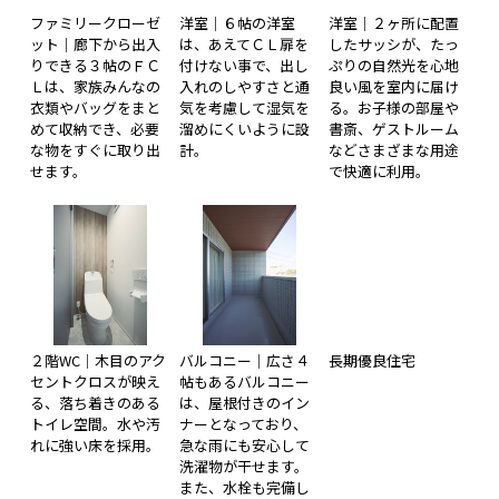
ファミリークローゼ
洋室｜６帖の洋室
洋室｜２ヶ所に配置
ット｜廊下から出入
は、あえてＣＬ扉を
したサッシが、たっ
りできる３帖のＦＣ
付けない事で、出し
ぷりの自然光を心地
Ｌは、家族みんなの
入れのしやすさと通
良い風を室内に届け
衣類やバッグをまと
気を考慮して湿気を
る。お子様の部屋や
めて収納でき、必要
溜めにくいように設
書斎、ゲストルーム
な物をすぐに取り出
計。
などさまざまな用途
せます。
で快適に利用。
２階WC｜木目のアク
バルコニー｜広さ４
長期優良住宅
セントクロスが映え
帖もあるバルコニー
る、落ち着きのある
は、屋根付きのイン
トイレ空間。水や汚
ナーとなっており、
れに強い床を採用。
急な雨にも安心して
洗濯物が干せます。
また、水栓も完備し