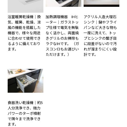
浴室暖房乾燥機｜換
加熱調理機器 IHヒ
アクリル人造大理石
気、暖房、乾燥、涼
ーター｜ガラストッ
シンク｜鍋やフライ
風の機能を搭載した
プ仕様で電気を無駄
パンなど大きな物も
機器で、様々な用途
なく活かし、両面焼
一度に洗えて、トッ
に合わせて使用でき
きグリルのお掃除も
プとシンクの繋ぎ目
るように備えており
ラクなIHです。 （ガ
に段差がないので汚
ます。
スコンロもお選びい
れが溜まりにくい設
ただけます。）
計です。
食器洗い乾燥機｜約5
人分洗浄でき、強力
パワーのターボ噴射
で隅々まで洗浄でき
ます。