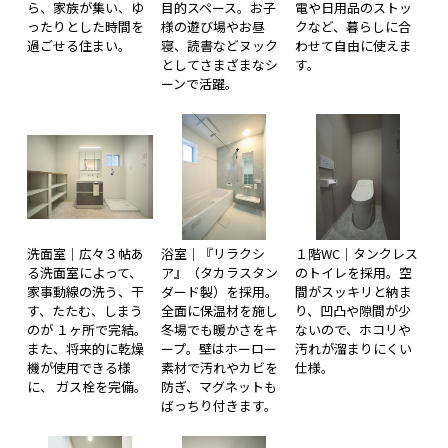
ら、家族が集い、ゆ
目的スペース。お子
電や日用品のストッ
ったりとした時間を
様の遊び場やお昼
クなど、暮らしに合
過ごせる住まい。
寝、読書などヌック
わせて自由に使えま
としてさまざまなシ
す。
ーンで活躍。
洗面室｜広々３帖あ
浴室｜『リラクシ
１階WC｜タンクレス
る洗面室によって、
ア』（タカラスタン
のトイレを採用。空
家事動線の洗う、干
ダード製）を採用。
間がスッキリと納ま
す、たたむ、しまう
全面に保温材を施し
り、凹凸や隙間が少
のが １ヶ所で完結。
冬場でも暖かさをキ
ないので、ホコリや
また、将来的に乾燥
ープ。壁はホーロー
汚れが溜まりにくい
機が使用できる様
素材で汚れやカビを
仕様。
に、 ガス栓を完備。
防ぎ、マグネットも
ばっちり付きます。