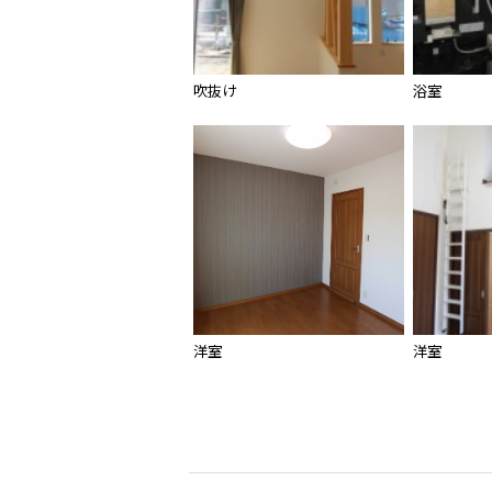
吹抜け
浴室
洋室
洋室