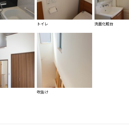
トイレ
洗面化粧台
吹抜け