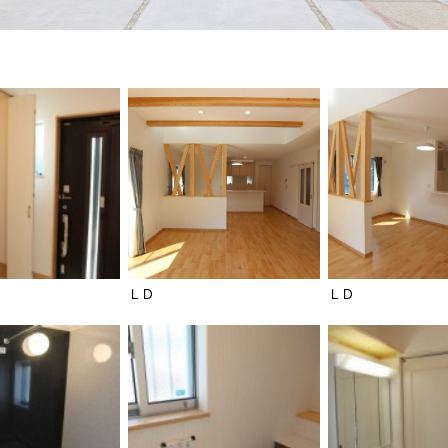
ＬＤ
ＬＤ