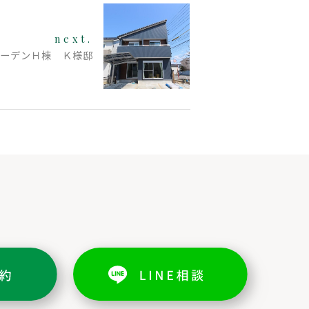
next.
ガーデンＨ棟 Ｋ様邸