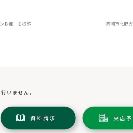
岡崎市北野
ンＢ棟 Ｉ様邸
切行いません。