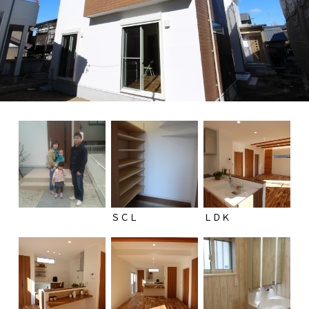
ＳＣＬ
ＬＤＫ