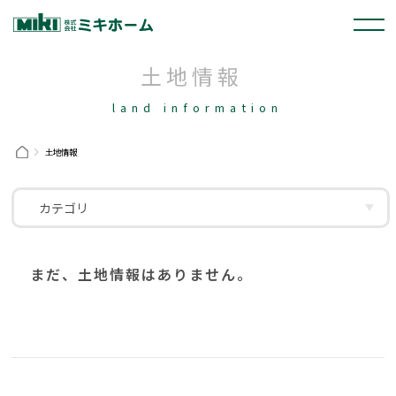
土地情報
land information
土地情報
カテゴリ
岡崎市
幸田町
安城市
豊田市
1000万～1999万
2000万～2999万
3000万～3999万
4000万～4999万
まだ、土地情報はありません。