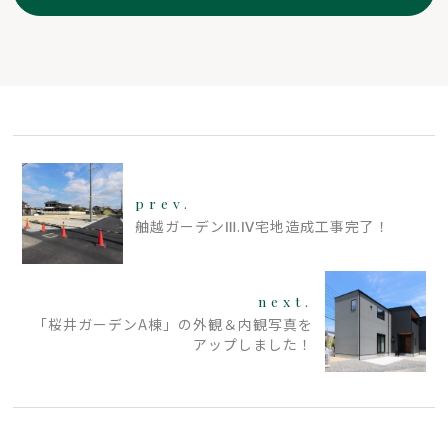
prev.
舳越ガーデンⅢ.Ⅳ宅地造成工事完了！
next.
「桜井ガーデンA棟」の外観＆内観写真を
アップしました！