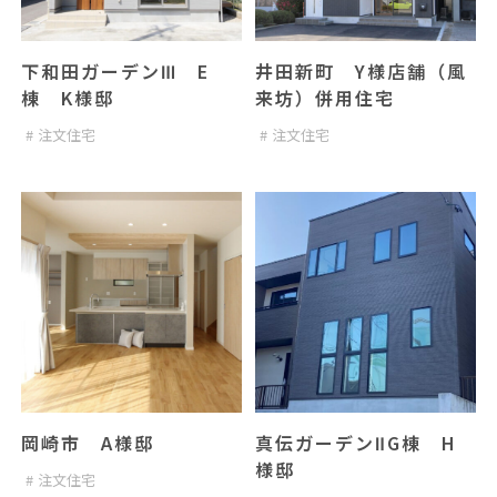
下和田ガーデンⅢ E
井田新町 Y様店舗（風
棟 K様邸
来坊）併用住宅
注文住宅
注文住宅
岡崎市 A様邸
真伝ガーデンⅡG棟 H
様邸
注文住宅