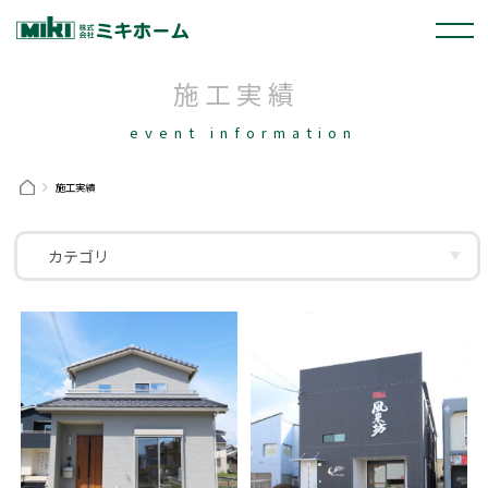
施工実績
event information
施工実績
カテゴリ
岡崎市
幸田町
刈谷市
安城市
豊田市
西尾市
碧南市
名古屋市
注文住宅
新築分譲
リフォーム
店舗