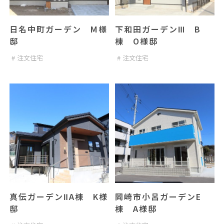
日名中町ガーデン M様
下和田ガーデンⅢ B
邸
棟 O様邸
注文住宅
注文住宅
真伝ガーデンⅡA棟 K様
岡崎市小呂ガーデンE
邸
棟 A様邸