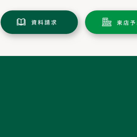
トップページ
ミキホームの家づくり
土地情報
家づくりの流れ
分譲情報
アフターメンテナンス/リフォーム
施工実績
会社案内・ショールーム
イベント情報
スタッフ紹介
新着情報
採用情報
お客様の声・
資料請求
ルームツアー