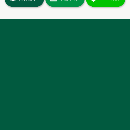
トップページ
土地情報
分譲情報
施工実績
イベント情報
新着情報
お客様の声・
ルームツアー
長期優良住宅
保証について
ミキホームの家づくり
家づくりの流れ