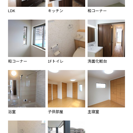
LDK
キッチン
和コーナー
和コーナー
1Fトイレ
洗面化粧台
浴室
子供部屋
主寝室