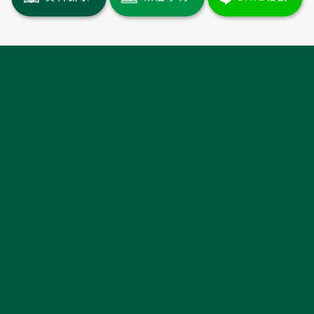
トップページ
土地情報
分譲情報
施工実績
イベント情報
新着情報
お客様の声・
ルームツアー
長期優良住宅
保証について
ミキホームの家づくり
家づくりの流れ