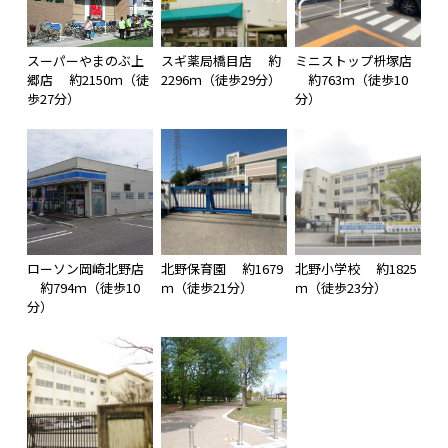
スーパーやまのぶ上
スギ薬局橋目店 約
ミニストップ枡塚店
郷店 約2150ｍ（徒
2296ｍ（徒歩29分）
約763ｍ（徒歩10
歩27分）
分）
ローソン岡崎北野店
北野保育園 約1679
北野小学校 約1825
約794ｍ（徒歩10
ｍ（徒歩21分）
ｍ（徒歩23分）
分）