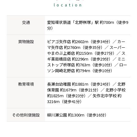
location
交通
愛知環状鉄道「北野桝塚」駅 約700ｍ（徒歩9
分）
買物施設
ピアゴ矢作店 約2602ｍ（徒歩34分）
カー
マ矢作店 約2760ｍ（徒歩35分）
スーパー
やまのぶ上郷店 約2150ｍ（徒歩27分）
ス
ギ薬局橋目店 約2296ｍ（徒歩29分）
ミニ
ストップ枡塚店 約763ｍ（徒歩10分）
ロー
ソン岡崎北野店 約794ｍ（徒歩10分）
教育環境
長瀬台幼稚園 約1881ｍ（徒歩24分）
北野
保育園 約1679ｍ（徒歩21分）
北野小学校
約1825ｍ（徒歩23分）
矢作北中学校 約
3216ｍ（徒歩41分）
その他利便施設
柳川瀬公園 約1300ｍ（徒歩16分）