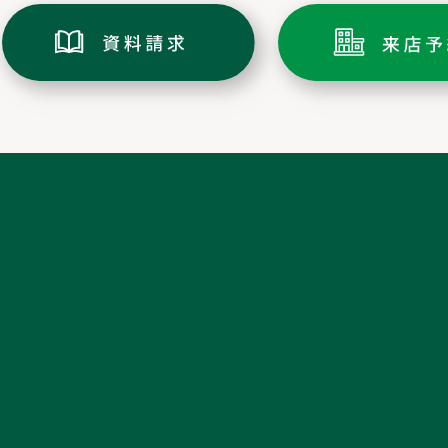
トップページ
ミキホームの家づくり
土地情報
家づくりの流れ
分譲情報
アフターメンテナンス/リフォーム
施工実績
会社案内・ショールーム
イベント情報
スタッフ紹介
新着情報
採用情報
お客様の声・
資料請求
ルームツアー
来店予約・お問い合わせ
長期優良住宅