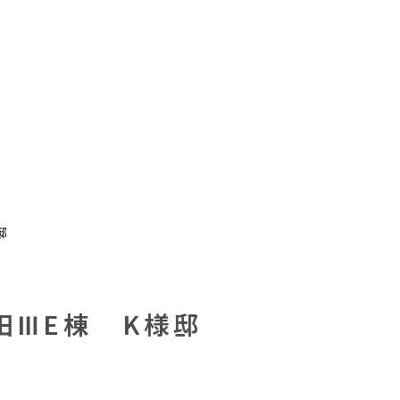
邸
田ⅢE棟 K様邸