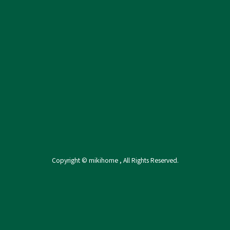
新着情報
採用情報
お客様の声・
資料請求
ルームツアー
来店予約・お問い合わせ
長期優良住宅
プライバシーポリシー
保証について
Copyright © mikihome , All Rights Reserved.