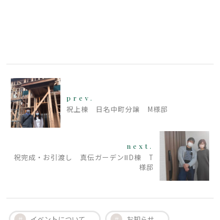
prev.
祝上棟 日名中町分譲 M様邸
next.
祝完成・お引渡し 真伝ガーデンⅡD棟 T
様邸
イベントについて
お知らせ