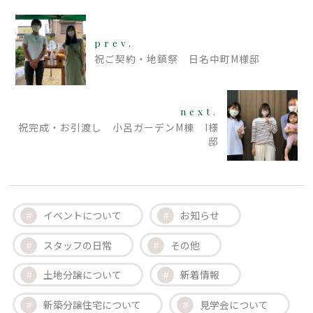
prev.
祝ご契約・地鎮祭 日名中町M様邸
next.
祝完成・お引渡し 小呂ガーデンM棟 I様
邸
イベントについて
お知らせ
スタッフの日常
その他
土地分譲について
新着情報
新築分譲住宅について
見学会について