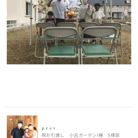
prev.
祝お引渡し 小呂ガーデンI棟 S様邸