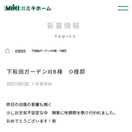
新着情報
topics
新着情報
下和田ガーデンⅢB棟 O様邸
下和田ガーデンⅢB棟 O様邸
新着情報
2021/09/20
昨日の台風の影響も無く
少しお天気不安定な中 無事に地鎮祭を執り行われました。
おめでとうございます！㊗